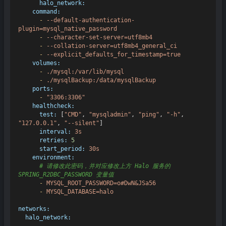
halo_network:
command:
-
--default-authentication-
plugin=mysql_native_password
-
--character-set-server=utf8mb4
-
--collation-server=utf8mb4_general_ci
-
--explicit_defaults_for_timestamp=true
volumes:
-
./mysql:/var/lib/mysql
-
./mysqlBackup:/data/mysqlBackup
ports:
-
"3306:3306"
healthcheck:
test:
 [
"CMD"
, 
"mysqladmin"
, 
"ping"
, 
"-h"
, 
"127.0.0.1"
, 
"--silent"
]

interval:
3s
retries:
5
start_period:
30s
environment:
# 请修改此密码，并对应修改上方 Halo 服务的 
SPRING_R2DBC_PASSWORD 变量值
-
MYSQL_ROOT_PASSWORD=o#DwN&JSa56
-
MYSQL_DATABASE=halo
networks:
halo_network: