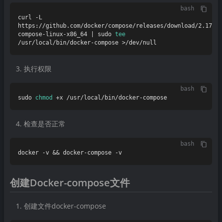
bash
curl -L 
https://github.com/docker/compose/releases/download/2.17.3
compose-linux-x86_64 | sudo 
tee
执行权限
bash
sudo 
chmod
检查是否正常
bash
创建Docker-compose文件
创建文件docker-compose