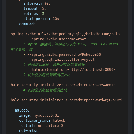
interval:
30s
timeout:
5s
retries:
5
start_period:
30s
command:
-
--
spring.r2dbc.url=r2dbc:pool:mysql://halodb:3306/halo
-
--spring.r2dbc.username=root
# MySQL 的密码，请保证与下方 MYSQL_ROOT_PASSWORD 
的变量值一致。
-
--spring.r2dbc.password=o#DwN&JSa56
-
--spring.sql.init.platform=mysql
# 外部访问地址，请根据实际需要修改
-
--halo.external-url=http://localhost:8090/
# 初始化的超级管理员用户名
-
--
halo.security.initializer.superadminusername=admin
# 初始化的超级管理员密码
-
--
halo.security.initializer.superadminpassword=P@88w0rd
halodb:
image:
mysql:8.0.31
container_name:
halodb
restart:
on-failure:3
networks: