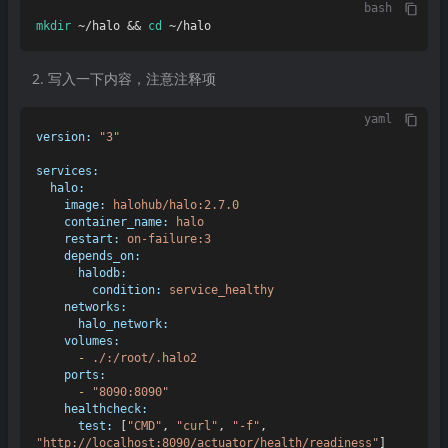
bash
mkdir
 ~/halo && 
cd
写入一下内容，注意注释项
yaml
version:
"3"
services:
halo:
image:
halohub/halo:2.7.0
container_name:
halo
restart:
on-failure:3
depends_on:
halodb:
condition:
service_healthy
networks:
halo_network:
volumes:
-
./:/root/.halo2
ports:
-
"8090:8090"
healthcheck:
test:
 [
"CMD"
, 
"curl"
, 
"-f"
, 
"http://localhost:8090/actuator/health/readiness"
]
