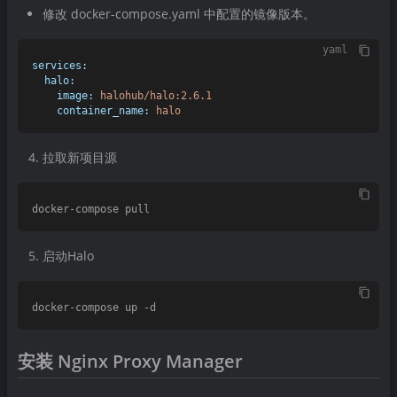
修改 docker-compose.yaml 中配置的镜像版本。
yaml
services:
halo:
image:
halohub/halo:2.6.1
container_name:
halo
拉取新项目源
启动Halo
安装 Nginx Proxy Manager